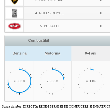
3. LAMBORGHINI
0
4. ROLLS-ROYCE
0
5. BUGATTI
0
Combustibil
Benzina
Motorina
0-4 ani
76.63
23.33
4.00
Sursa datelor: DIRECTIA REGIM PERMISE DE CONDUCERE SI INMATRI