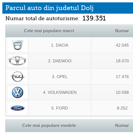
Parcul auto din judetul Dolj
139.351
Numar total de autoturisme:
Cele mai populare marci
Numar
1. DACIA
42.045
2. DAEWOO
18.070
3. OPEL
17.476
4. VOLKSWAGEN
10.598
5. FORD
8.252
Cele mai populare modele
Numar