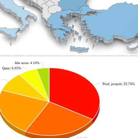
Alte surse: 4.10%
Qatar: 6.05%
Prod. proprie: 33.74%