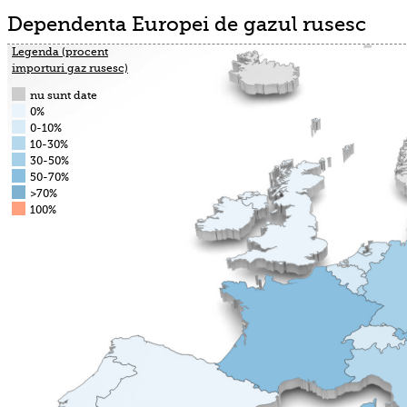
Dependenta Europei de gazul rusesc
Legenda (procent
importuri gaz rusesc)
nu sunt date
0%
0-10%
10-30%
30-50%
50-70%
>70%
100%